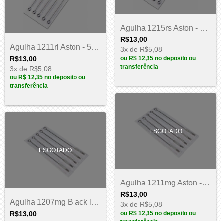
Agulha 1215rs Aston - 5 unidades
R$13,00
Agulha 1211rl Aston - 5 unidades
3
x de
R$5,08
R$13,00
ou
R$ 12,35
no deposito ou
transferência
3
x de
R$5,08
ou
R$ 12,35
no deposito ou
transferência
ESGOTADO
ESGOTADO
Agulha 1211mg Aston - 5 unidades
R$13,00
Agulha 1207mg Black line - 5 unidades
3
x de
R$5,08
R$13,00
ou
R$ 12,35
no deposito ou