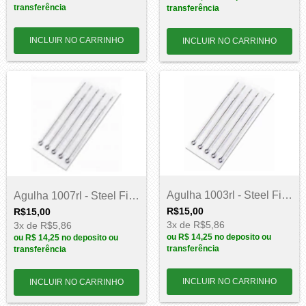
transferência
transferência
Agulha 1003rl - Steel Filter - 5 unidade...
Agulha 1007rl - Steel Filter 5 unidades
R$15,00
R$15,00
3
x de
R$5,86
3
x de
R$5,86
ou
R$ 14,25
no deposito ou
ou
R$ 14,25
no deposito ou
transferência
transferência