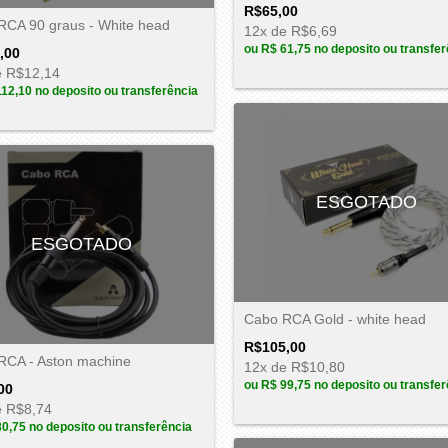
R$65,00
RCA 90 graus - White head
12
x de
R$6,69
ou
R$ 61,75
no deposito ou transfer
,00
e
R$12,14
112,10
no deposito ou transferência
ESGOTADO
ESGOTADO
Cabo RCA Gold - white head
R$105,00
RCA - Aston machine
12
x de
R$10,80
ou
R$ 99,75
no deposito ou transfer
00
e
R$8,74
80,75
no deposito ou transferência