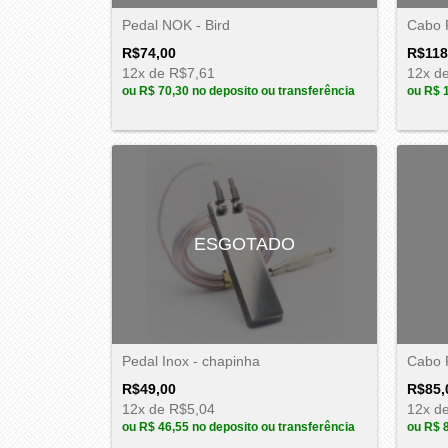
Pedal NOK - Bird
Cabo 
R$74,00
R$118
12
x de
R$7,61
12
x d
ou
R$ 70,30
no deposito ou transferência
ou
R$ 
ESGOTADO
Pedal Inox - chapinha
Cabo 
R$49,00
R$85,
12
x de
R$5,04
12
x d
ou
R$ 46,55
no deposito ou transferência
ou
R$ 