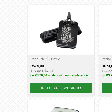
Pedal NOK - Bottle
Pedal
R$74,00
R$74,
12
x de
R$7,61
12
x d
ou
R$ 70,30
no deposito ou transferência
ou
R$ 