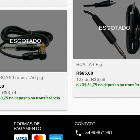
ESGOTADO
ESGOTADO
RCA - Art Pig
R$65,00
CA 90 graus - Art pig
12
x de
R$6,69
ou
R$ 61,75
no deposito ou transfer
00
e
R$8,74
80,75
no deposito ou transferência
FORMAS DE
CONTATO
PAGAMENTO
54999871991