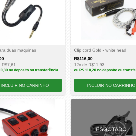
ara duas maquinas
Clip cord Gold - white head
00
R$116,00
e
R$7,61
12
x de
R$11,93
70,30
no deposito ou transferência
ou
R$ 110,20
no deposito ou transfe
ESGOTADO