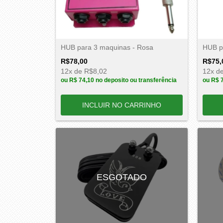
HUB para 3 maquinas - Rosa
HUB p
R$78,00
R$75,
12
x de
R$8,02
12
x d
ou
R$ 74,10
no deposito ou transferência
ou
R$ 
ESGOTADO