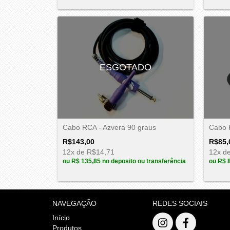
ESGOTADO
Cabo RCA - Azvera 90 graus
Cabo R
R$143,00
R$85,
12
x de
R$14,71
12
x d
ou
R$ 135,85
no deposito ou transferência
ou
R$ 
NAVEGAÇÃO
REDES SOCIAIS
Início
Produtos