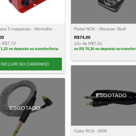
ara 3 maquinas - Vermelho
Pedal NOK - Mexican Skull
00
R$74,00
e
R$7,72
12
x de
R$7,61
71,25
no deposito ou transferência
ou
R$ 70,30
no deposito ou transfer
ESGOTADO
ESGOTADO
Cabo RCA - NOK