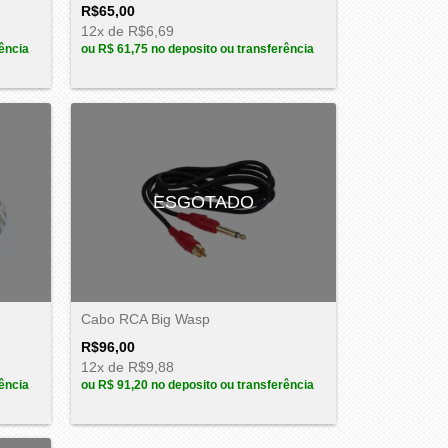
R$65,00
12
x de
R$6,69
ência
ou
R$ 61,75
no deposito ou transferência
ESGOTADO
Cabo RCA Big Wasp
R$96,00
12
x de
R$9,88
ência
ou
R$ 91,20
no deposito ou transferência