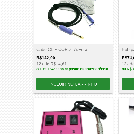
Cabo CLIP CORD - Azvera
Hub p
R$142,00
R$74,
12
x de
R$14,61
12
x d
ou
R$ 134,90
no deposito ou transferência
ou
R$ 