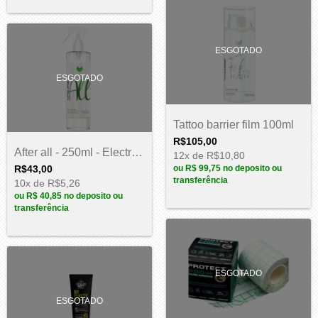
ESGOTADO
ESGOTADO
Tattoo barrier film 100ml
R$105,00
After all - 250ml - Electric ink
12
x de
R$10,80
R$43,00
ou
R$ 99,75
no deposito ou
transferência
10
x de
R$5,26
ou
R$ 40,85
no deposito ou
transferência
ESGOTADO
ESGOTADO