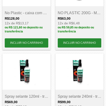
No Plastic - caixa com 20un de 5g - Mboa...
NO PLASTIC 200G - Mboah
R$128,00
R$63,00
12
x de
R$13,17
12
x de
R$6,48
ou
R$ 121,60
no deposito ou
ou
R$ 59,85
no deposito ou
transferência
transferência
Spray selante 120ml - tropical derm
Spray selante 240ml - tropical derm
R$69,00
R$99,00