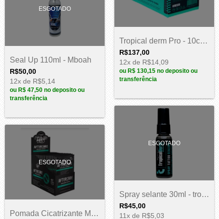
ESGOTADO
Tropical derm Pro - 10cm x 5m
R$137,00
Seal Up 110ml - Mboah
12
x de
R$14,09
R$50,00
ou
R$ 130,15
no deposito ou
transferência
12
x de
R$5,14
ou
R$ 47,50
no deposito ou
transferência
ESGOTADO
ESGOTADO
Spray selante 30ml - tropical derm
R$45,00
Pomada Cicatrizante MBoah - 20un de 10ml
11
x de
R$5,03