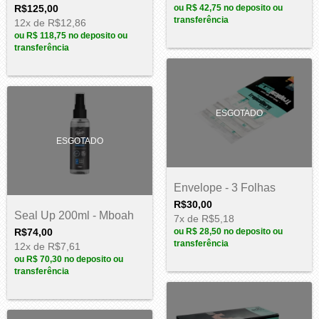
R$125,00
ou
R$ 42,75
no deposito ou
transferência
12
x de
R$12,86
ou
R$ 118,75
no deposito ou
transferência
ESGOTADO
ESGOTADO
Envelope - 3 Folhas
R$30,00
Seal Up 200ml - Mboah
7
x de
R$5,18
R$74,00
ou
R$ 28,50
no deposito ou
transferência
12
x de
R$7,61
ou
R$ 70,30
no deposito ou
transferência