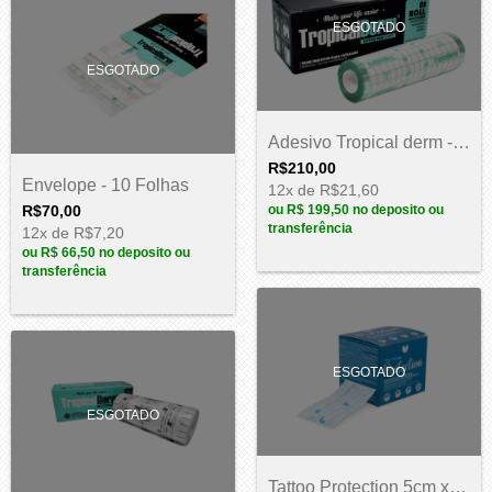
ESGOTADO
ESGOTADO
Adesivo Tropical derm - Rolo 15cm x 10m
R$210,00
Envelope - 10 Folhas
12
x de
R$21,60
R$70,00
ou
R$ 199,50
no deposito ou
transferência
12
x de
R$7,20
ou
R$ 66,50
no deposito ou
transferência
ESGOTADO
ESGOTADO
Tattoo Protection 5cm x 5m