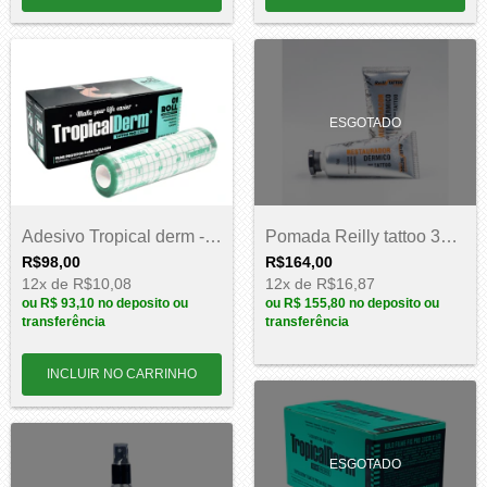
ESGOTADO
Adesivo Tropical derm - 10cm x 5m
Pomada Reilly tattoo 30g - 20un
R$98,00
R$164,00
12
x de
R$10,08
12
x de
R$16,87
ou
R$ 93,10
no deposito ou
ou
R$ 155,80
no deposito ou
transferência
transferência
ESGOTADO