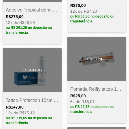
R$70,00
Adesivo Tropical derm Fix Pro ultra fino...
12
x de
R$7,20
R$275,00
ou
R$ 66,50
no deposito ou
transferência
12
x de
R$28,29
ou
R$ 261,25
no deposito ou
transferência
ESGOTADO
ESGOTADO
Pomada Reilly tattoo 15g - 1un
R$25,00
Tattoo Protection 15cm x 5m
6
x de
R$5,01
R$147,00
ou
R$ 23,75
no deposito ou
transferência
12
x de
R$15,12
ou
R$ 139,65
no deposito ou
transferência