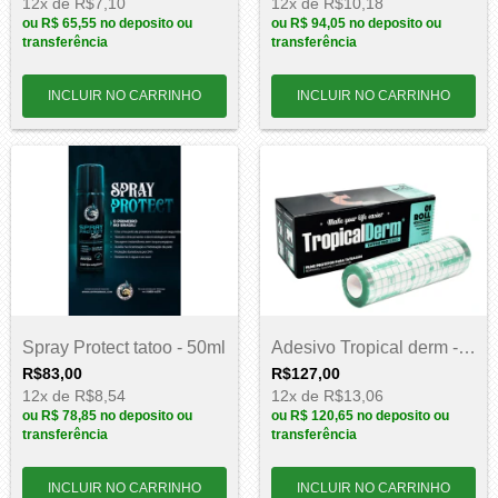
12
x de
R$7,10
12
x de
R$10,18
ou
R$ 65,55
no deposito ou
ou
R$ 94,05
no deposito ou
transferência
transferência
Spray Protect tatoo - 50ml
Adesivo Tropical derm - 10cm x 10m
R$83,00
R$127,00
12
x de
R$8,54
12
x de
R$13,06
ou
R$ 78,85
no deposito ou
ou
R$ 120,65
no deposito ou
transferência
transferência