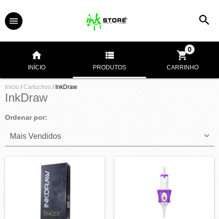
0
INÍCIO
PRODUTOS
CARRINHO
Início
/
Cartuchos
/
InkDraw
InkDraw
Ordenar por: