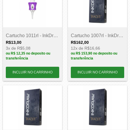
Cartucho 1011rl - InkDraw 1un
Cartucho 1007rl - InkDraw 20un
R$13,00
R$162,00
3
x de
R$5,08
12
x de
R$16,66
ou
R$ 12,35
no deposito ou
ou
R$ 153,90
no deposito ou
transferência
transferência