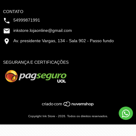
CONTATO
54999871991
inkstore.lojaonline@gmail.com
Av. presidente Vargas, 134 - Sala 902 - Passo fundo
SEGURANÇA E CERTIFICAÇÕES
Copyright Ink Store - 2026. Todos os direitos reservados.