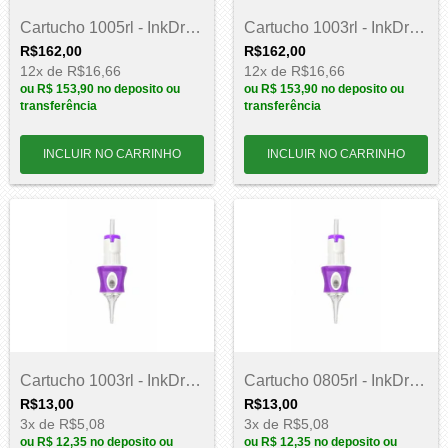
Cartucho 1005rl - InkDraw 20un
Cartucho 1003rl - InkDraw 20un
R$162,00
R$162,00
12
x de
R$16,66
12
x de
R$16,66
ou
R$ 153,90
no deposito ou
ou
R$ 153,90
no deposito ou
transferência
transferência
Cartucho 1003rl - InkDraw 1un
Cartucho 0805rl - InkDraw 1un
R$13,00
R$13,00
3
x de
R$5,08
3
x de
R$5,08
ou
R$ 12,35
no deposito ou
ou
R$ 12,35
no deposito ou