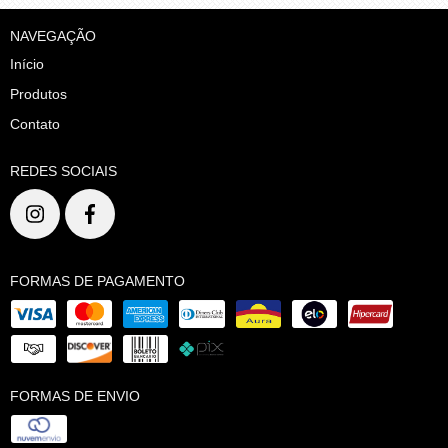
NAVEGAÇÃO
Início
Produtos
Contato
REDES SOCIAIS
FORMAS DE PAGAMENTO
FORMAS DE ENVIO