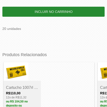
20 unidades
Produtos Relacionados
Cartucho 1007rl - NeedleWalk
R$110,00
R$1
12
x de
R$11,32
12
x 
ou
R$ 104,50
no
ou
R
deposito ou
depo