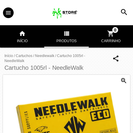
0
INÍCIO
PRODUTOS
CARRINHO
Início
/
Cartuchos
/
Needlewalk
/
Cartucho 1005rl -
NeedleWalk
Cartucho 1005rl - NeedleWalk