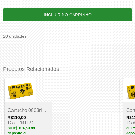
20 unidades
Produtos Relacionados
Cartucho 0803rl - NeedleWalk
R$110,00
R$1
12
x de
R$11,32
12
x 
ou
R$ 104,50
no
ou
R
deposito ou
depo