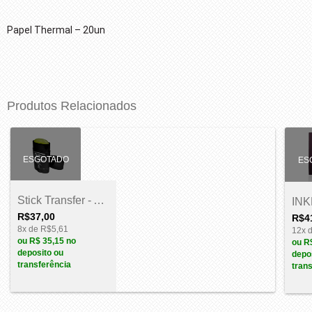
Papel Thermal – 20un
Produtos Relacionados
ESGOTADO
ES
Stick Transfer - Amazon 50g
R$37,00
R$4
8
x de
R$5,61
12
x 
ou
R$ 35,15
no
ou
R
deposito ou
depo
transferência
tran