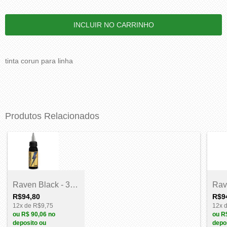
tinta corun para linha
Produtos Relacionados
Raven Black - 30ml
R$94,80
R$9
12
x de
R$9,75
12
x 
ou
R$ 90,06
no
ou
R
deposito ou
depo